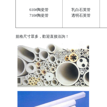
8
9
610#陶瓷管
乳白石英管
1
710#陶瓷管
透明石英管
1
1
規格尺寸眾多，歡迎直接洽詢！